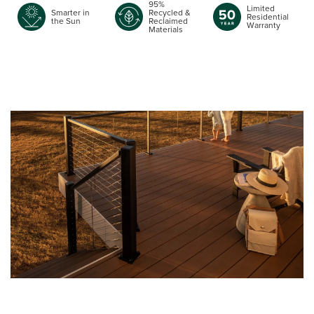
95%
Limited
Smarter in
Recycled &
Residential
the Sun
Reclaimed
Warranty
Materials