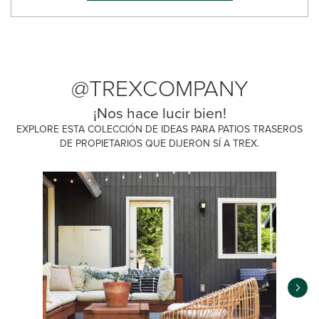
@TREXCOMPANY
¡Nos hace lucir bien!
EXPLORE ESTA COLECCIÓN DE IDEAS PARA PATIOS TRASEROS
DE PROPIETARIOS QUE DIJERON SÍ A TREX.
Media Carousel
Carousel with product photos. Use the previous and next buttons 