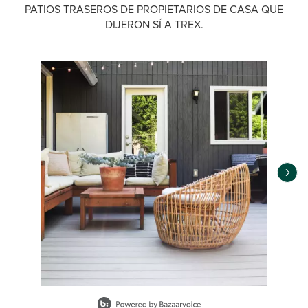
PATIOS TRASEROS DE PROPIETARIOS DE CASA QUE
DIJERON SÍ A TREX.
Media Carousel
Carousel with product photos. Use the previous and next buttons 
Slidepanel 1 of 15, Showing items 1 to 1 of 15.