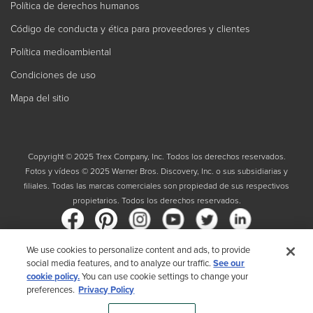
Política de derechos humanos
Código de conducta y ética para proveedores y clientes
Política medioambiental
Condiciones de uso
Mapa del sitio
Copyright © 2025 Trex Company, Inc. Todos los derechos reservados.
Fotos y vídeos © 2025 Warner Bros. Discovery, Inc. o sus subsidiarias y
filiales. Todas las marcas comerciales son propiedad de sus respectivos
propietarios. Todos los derechos reservados.
We use cookies to personalize content and ads, to provide
social media features, and to analyze our traffic.
See our
País
cookie policy.
You can use cookie settings to change your
preferences.
Privacy Policy
Al elegir su país, reconoce que ha leído la Política de privacidad de Trex