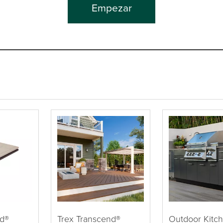
Empezar
nd®
Trex Transcend®
Outdoor Kitc