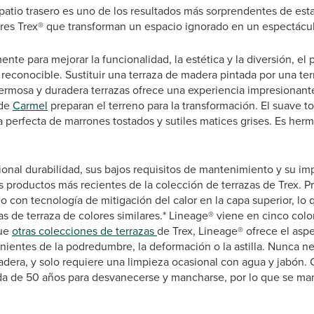
patio trasero es uno de los resultados más sorprendentes de est
ores Trex® que transforman un espacio ignorado en un espectácu
te para mejorar la funcionalidad, la estética y la diversión, el p
reconocible. Sustituir una terraza de madera pintada por una ter
rmosa y duradera terrazas ofrece una experiencia impresionante
de
Carmel
preparan el terreno para la transformación. El suave 
 perfecta de marrones tostados y sutiles matices grises. Es her
onal durabilidad, sus bajos requisitos de mantenimiento y su im
s productos más recientes de la colección de terrazas de Trex. 
o con tecnología de mitigación del calor en la capa superior, lo
s de terraza de colores similares.* Lineage® viene en cinco color
que
otras colecciones de terrazas
de Trex, Lineage® ofrece el asp
enientes de la podredumbre, la deformación o la astilla. Nunca ne
adera, y solo requiere una limpieza ocasional con agua y jabón. 
ada de 50 años para desvanecerse y mancharse, por lo que se m
.