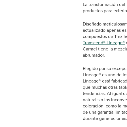
La transformación del 
productos para exteri
Diseñado meticulosamen
actualizado apenas es 
compuestos de Trex he
Transcend® Lineage®
Carmel tiene la mezcla
abrumador.
Elegido por su excepci
Lineage® es uno de lo
Lineage® está fabricad
que muchas otras tabla
tendencias. Al igual 
natural sin los inconv
coloración, como la m
de una garantía limit
durante generaciones