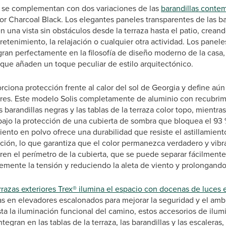
s se complementan con dos variaciones de las
barandillas conte
or Charcoal Black. Los elegantes paneles transparentes de las ba
n una vista sin obstáculos desde la terraza hasta el patio, crea
retenimiento, la relajación o cualquier otra actividad. Los panele
gran perfectamente en la filosofía de diseño moderno de la casa,
 que añaden un toque peculiar de estilo arquitectónico.
ciona protección frente al calor del sol de Georgia y define aún
ores. Este modelo Solis completamente de aluminio con recubrim
barandillas negras y las tablas de la terraza color topo, mientr
bajo la protección de una cubierta de sombra que bloquea el 93 
iento en polvo ofrece una durabilidad que resiste el astillamiento
ción, lo que garantiza que el color permanezca verdadero y vibr
ren el perímetro de la cubierta, que se puede separar fácilment
mente la tensión y reduciendo la aleta de viento y prolongando la
rrazas exteriores Trex® ilumina el espacio con docenas de luces
das en elevadores escalonados para mejorar la seguridad y el amb
a la iluminación funcional del camino, estos accesorios de ilum
egran en las tablas de la terraza, las barandillas y las escaleras