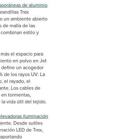
mporáneas de aluminio
randillas Trex
ndo un ambiente abierto
s de malla de las
 combinan estilo y
 más el espacio para
iento en polvo en Jet
as define un acogedor
% de los rayos UV. La
, el rayado, el
ante. Los cables de
e en tormentas,
 vida útil del tejido.
 elevadoras iluminación
iente. Desde sutiles
inación LED de Trex,
, aportando