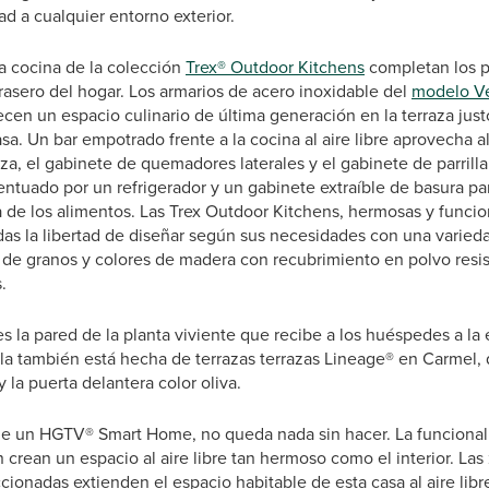
ad a cualquier entorno exterior.
 cocina de la colección
Trex® Outdoor Kitchens
completan los p
 trasero del hogar. Los armarios de acero inoxidable del
modelo V
cen un espacio culinario de última generación en la terraza just
casa. Un bar empotrado frente a la cocina al aire libre aprovecha 
aza, el gabinete de quemadores laterales y el gabinete de parril
entuado por un refrigerador y un gabinete extraíble de basura para
 de los alimentos. Las Trex Outdoor Kitchens, hermosas y funcion
das la libertad de diseñar según sus necesidades con una varieda
 de granos y colores de madera con recubrimiento en polvo resis
.
 la pared de la planta viviente que recibe a los huéspedes a la 
rela también está hecha de terrazas terrazas Lineage® en Carmel
 la puerta delantera color oliva.
de un HGTV® Smart Home, no queda nada sin hacer. La funcional
n crean un espacio al aire libre tan hermoso como el interior. Las
onadas extienden el espacio habitable de esta casa al aire libre