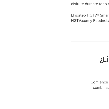
disfrute durante todo 
El sorteo HGTV® Smart 
HGTV.com y Foodnet
¿L
Comience a
combinaci