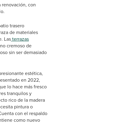
a renovación, con
lo.
atio trasero
raza de materiales
. Las
terrazas
tono cremoso de
moso sin ser demasiado
presionante estética,
Presentado en 2022,
 que lo hace más fresco
es tranquilos y
ecto rico de la madera
cesita pintura o
Cuenta con el respaldo
antiene como nuevo