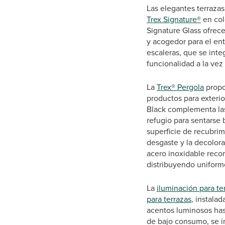
Las elegantes terraza
Trex Signature®
en col
Signature Glass ofrece
y acogedor para el ent
escaleras, que se inte
funcionalidad a la vez
La
Trex® Pergola
propor
productos para exteri
Black complementa las 
refugio para sentarse 
superficie de recubrim
desgaste y la decolora
acero inoxidable recor
distribuyendo uniforme
La
iluminación para te
para terrazas
, instala
acentos luminosos hast
de bajo consumo, se int