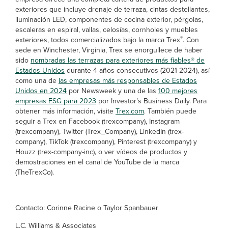
exteriores que incluye drenaje de terraza, cintas destellantes,
iluminación LED, componentes de cocina exterior, pérgolas,
escaleras en espiral, vallas, celosías, cornholes y muebles
®
exteriores, todos comercializados bajo la marca Trex
. Con
sede en Winchester, Virginia, Trex se enorgullece de haber
sido
nombradas las terrazas para exteriores más fiables® de
Estados Unidos
durante 4 años consecutivos (2021-2024), así
como una de
las empresas más responsables de Estados
Unidos en 2024
por Newsweek y una de las
100 mejores
empresas ESG para 2023
por Investor’s Business Daily. Para
obtener más información, visite
Trex.com
. También puede
seguir a Trex en Facebook (trexcompany), Instagram
(trexcompany), Twitter (Trex_Company), LinkedIn (trex-
company), TikTok (trexcompany), Pinterest (trexcompany) y
Houzz (trex-company-inc), o ver vídeos de productos y
demostraciones en el canal de YouTube de la marca
(TheTrexCo).
Contacto: Corinne Racine o Taylor Spanbauer
L.C. Williams & Associates