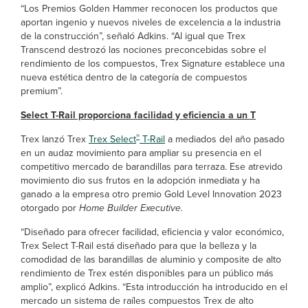
“Los Premios Golden Hammer reconocen los productos que
aportan ingenio y nuevos niveles de excelencia a la industria
de la construcción”, señaló Adkins. “Al igual que Trex
Transcend destrozó las nociones preconcebidas sobre el
rendimiento de los compuestos, Trex Signature establece una
nueva estética dentro de la categoría de compuestos
premium”.
Select T-Rail proporciona facilidad y eficiencia a un T
®
Trex lanzó Trex
Trex Select
T-Rail
a mediados del año pasado
en un audaz movimiento para ampliar su presencia en el
competitivo mercado de barandillas para terraza. Ese atrevido
movimiento dio sus frutos en la adopción inmediata y ha
ganado a la empresa otro premio Gold Level Innovation 2023
otorgado por
Home Builder Executive.
“Diseñado para ofrecer facilidad, eficiencia y valor económico,
Trex Select T-Rail está diseñado para que la belleza y la
comodidad de las barandillas de aluminio y composite de alto
rendimiento de Trex estén disponibles para un público más
amplio”, explicó Adkins. “Esta introducción ha introducido en el
mercado un sistema de raíles compuestos Trex de alto