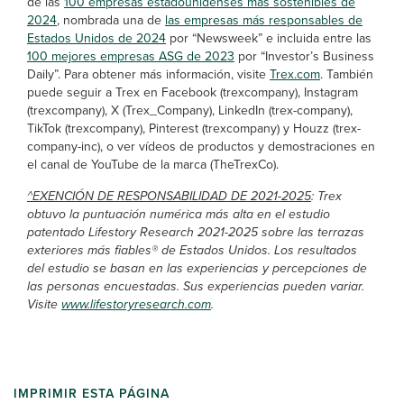
de las
100 empresas estadounidenses más sostenibles de
2024
, nombrada una de
las empresas más responsables de
Estados Unidos de 2024
por “Newsweek” e incluida entre las
100 mejores empresas ASG de 2023
por “Investor’s Business
Daily”. Para obtener más información, visite
Trex.com
. También
puede seguir a Trex en Facebook (trexcompany), Instagram
(trexcompany), X (Trex_Company), LinkedIn (trex-company),
TikTok (trexcompany), Pinterest (trexcompany) y Houzz (trex-
company-inc), o ver vídeos de productos y demostraciones en
el canal de YouTube de la marca (TheTrexCo).
^EXENCIÓN DE RESPONSABILIDAD DE 2021-2025
: Trex
obtuvo la puntuación numérica más alta en el estudio
patentado Lifestory Research 2021-2025 sobre las terrazas
exteriores más fiables® de Estados Unidos. Los resultados
del estudio se basan en las experiencias y percepciones de
las personas encuestadas. Sus experiencias pueden variar.
Visite
www.lifestoryresearch.com
.
IMPRIMIR ESTA PÁGINA