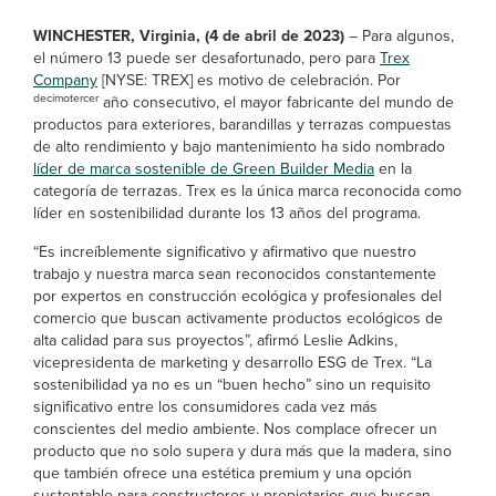
WINCHESTER, Virginia, (4 de abril de 2023)
– Para algunos,
el número 13 puede ser desafortunado, pero para
Trex
Company
[NYSE: TREX] es motivo de celebración. Por
decimotercer
año consecutivo, el mayor fabricante del mundo de
productos para exteriores, barandillas y terrazas compuestas
de alto rendimiento y bajo mantenimiento ha sido nombrado
líder de marca sostenible de Green Builder Media
en la
categoría de terrazas. Trex es la única marca reconocida como
líder en sostenibilidad durante los 13 años del programa.
“Es increíblemente significativo y afirmativo que nuestro
trabajo y nuestra marca sean reconocidos constantemente
por expertos en construcción ecológica y profesionales del
comercio que buscan activamente productos ecológicos de
alta calidad para sus proyectos”, afirmó Leslie Adkins,
vicepresidenta de marketing y desarrollo ESG de Trex. “La
sostenibilidad ya no es un “buen hecho” sino un requisito
significativo entre los consumidores cada vez más
conscientes del medio ambiente. Nos complace ofrecer un
producto que no solo supera y dura más que la madera, sino
que también ofrece una estética premium y una opción
sustentable para constructores y propietarios que buscan