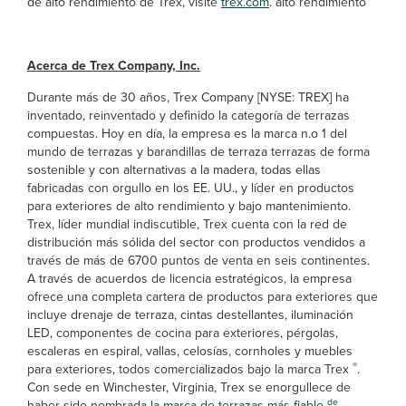
de alto rendimiento de Trex, visite
trex.com
. alto rendimiento
Acerca de Trex Company, Inc.
Durante más de 30 años, Trex Company [NYSE: TREX] ha
inventado, reinventado y definido la categoría de terrazas
compuestas. Hoy en día, la empresa es la marca n.o 1 del
mundo de terrazas y barandillas de terraza terrazas de forma
sostenible y con alternativas a la madera, todas ellas
fabricadas con orgullo en los EE. UU., y líder en productos
para exteriores de alto rendimiento y bajo mantenimiento.
Trex, líder mundial indiscutible, Trex cuenta con la red de
distribución más sólida del sector con productos vendidos a
través de más de 6700 puntos de venta en seis continentes.
A través de acuerdos de licencia estratégicos, la empresa
ofrece una completa cartera de productos para exteriores que
incluye drenaje de terraza, cintas destellantes, iluminación
LED, componentes de cocina para exteriores, pérgolas,
escaleras en espiral, vallas, celosías, cornholes y muebles
®
para exteriores, todos comercializados bajo la marca Trex
.
Con sede en Winchester, Virginia, Trex se enorgullece de
de
haber sido nombrada
la marca de terrazas más fiable