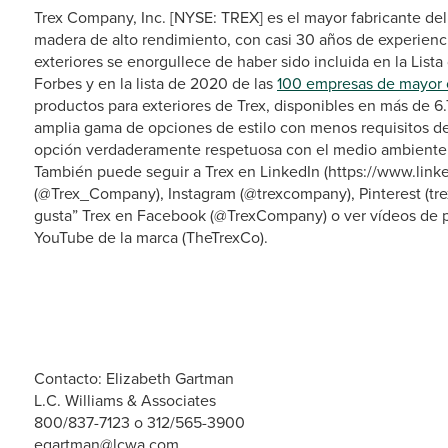
Trex Company, Inc. [NYSE: TREX] es el mayor fabricante del 
madera de alto rendimiento, con casi 30 años de experienci
exteriores se enorgullece de haber sido incluida en la Lis
Forbes y en la lista de 2020 de las
100 empresas de mayor c
productos para exteriores de Trex, disponibles en más de 
amplia gama de opciones de estilo con menos requisitos d
opción verdaderamente respetuosa con el medio ambiente. 
También puede seguir a Trex en LinkedIn (https://www.lin
(@Trex_Company), Instagram (@trexcompany), Pinterest (tr
gusta” Trex en Facebook (@TrexCompany) o ver vídeos de p
YouTube de la marca (TheTrexCo).
Contacto: Elizabeth Gartman
L.C. Williams & Associates
800/837-7123 o 312/565-3900
egartman@lcwa.com