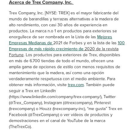
Acerca de Trex Company, Inc.
Trex Company, Inc. [NYSE: TREX] es el mayor fabricante del
mundo de barandillas y terrazas alternativas a la madera de
alto rendimiento, con casi 30 años de experiencia en
productos. La marca n.o 1 en productos para exteriores se
enorgullece de ser nombrada en la Lista de las
Mejores
Empresas Medianas de
2021 de Forbes y en la lista de las
100
Empresas de más rápido crecimiento de
2020 de la revista
Fortune
. Los productos para exteriores de Trex, disponibles
en más de 6.700 tiendas de todo el mundo, ofrecen una
amplia gama de opciones de estilo con menos requisitos de
mantenimiento que la madera, así como una opción
verdaderamente respetuosa con el medio ambiente. Para
obtener más información, visite
trex.com
. También puede
seguir a Trex en LinkedIn
(https://www.linkedin.com/company/trex-company/), Twitter
(@Trex_Company), Instagram (@trexcompany), Pinterest
(trexcompany) o Houzz (trexcompany-inc), “me gusta” Trex en
Facebook (@TrexCompany) o ver vídeos de productos y
demostraciones en el canal de YouTube de la marca
(TheTrexCo).