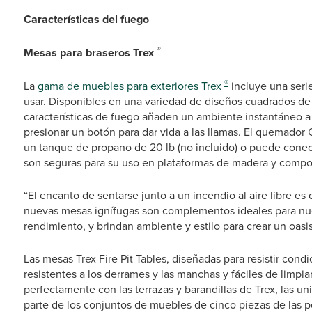
Características del fuego
®
Mesas para braseros Trex
®
La
gama de muebles para exteriores Trex
incluye una seri
usar. Disponibles en una variedad de diseños cuadrados de
características de fuego añaden un ambiente instantáneo a c
presionar un botón para dar vida a las llamas. El quemador C
un tanque de propano de 20 lb (no incluido) o puede conect
son seguras para su uso en plataformas de madera y compo
“El encanto de sentarse junto a un incendio al aire libre es d
nuevas mesas ignífugas son complementos ideales para nues
rendimiento, y brindan ambiente y estilo para crear un oasis a
Las mesas Trex Fire Pit Tables, diseñadas para resistir cond
resistentes a los derrames y las manchas y fáciles de limpi
perfectamente con las terrazas y barandillas de Trex, las 
parte de los conjuntos de muebles de cinco piezas de las 