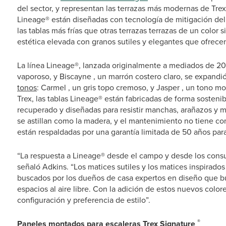
del sector, y representan las terrazas más modernas de Trex
Lineage® están diseñadas con tecnología de mitigación del c
las tablas más frías que otras terrazas terrazas de un color 
estética elevada con granos sutiles y elegantes que ofrecen
La línea Lineage®, lanzada originalmente a mediados de 202
vaporoso, y Biscayne , un marrón costero claro, se expand
tonos
: Carmel , un gris topo cremoso, y Jasper , un tono mo
Trex, las tablas Lineage® están fabricadas de forma sosten
recuperado y diseñadas para resistir manchas, arañazos y m
se astillan como la madera, y el mantenimiento no tiene co
están respaldadas por una garantía limitada de 50 años par
“La respuesta a Lineage® desde el campo y desde los cons
señaló Adkins. “Los matices sutiles y los matices inspirados
buscados por los dueños de casa expertos en diseño que busc
espacios al aire libre. Con la adición de estos nuevos colo
configuración y preferencia de estilo”.
®
Paneles montados para escaleras Trex Signature