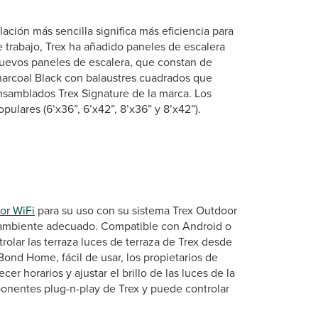
ción más sencilla significa más eficiencia para
e trabajo, Trex ha añadido paneles de escalera
nuevos paneles de escalera, que constan de
harcoal Black con balaustres cuadrados que
nsamblados Trex Signature de la marca. Los
ulares (6’x36”, 6’x42”, 8’x36” y 8’x42”).
or WiFi
para su uso con su sistema Trex Outdoor
l ambiente adecuado. Compatible con Android o
trolar las terraza luces de terraza de Trex desde
ond Home, fácil de usar, los propietarios de
r horarios y ajustar el brillo de las luces de la
mponentes plug-n-play de Trex y puede controlar