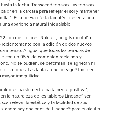
 hasta la fecha. Transcend
terrazas Las terrazas
alor en la carcasa para reflejar el sol y mantener
similar*. Esta nueva oferta también presenta una
 una apariencia natural inigualable.
2 con dos colores: Rainier , un gris montaña
ió recientemente con la adición de
dos nuevos
ca intenso. Al igual que todas las terrazas de
ible con un 95 % de contenido reciclado y
oho. No se pudren, se deforman, se agrietan ni
mplicaciones. Las tablas Trex Lineage® también
a mayor tranquilidad.
umidores ha sido extremadamente positiva”,
 en la naturaleza de los tableros Lineage® son
an elevar la estética y la facilidad de sus
res, ahora hay opciones de Lineage® para cualquier