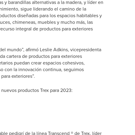
 y barandillas alternativas a la madera, y líder en
nimiento, sigue liderando el camino de la
oductos diseñadas para los espacios habitables y
a luces, chimeneas, muebles y mucho más, las
ecurso integral de productos para exteriores
del mundo”, afirmó Leslie Adkins, vicepresidenta
da cartera de productos para exteriores
ietarios puedan crear espacios cohesivos,
so con la innovación continua, seguimos
para exteriores”.
s nuevos productos Trex para 2023:
le pedigrí de la línea Transcend ® de Trex, líder