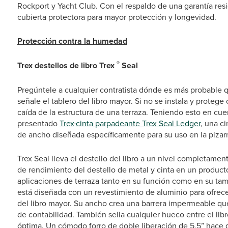
Rockport y Yacht Club. Con el respaldo de una garantía res
cubierta protectora para mayor protección y longevidad.
Protección contra la humedad
®
Trex destellos de
libro Trex
Seal
Pregúntele a cualquier contratista dónde es más probable q
señale el tablero del libro mayor. Si no se instala y prote
caída de la estructura de una terraza. Teniendo esto en cue
presentado
Trex
cinta parpadeante Trex Seal Ledger
, una c
de ancho diseñada específicamente para su uso en la pizarr
Trex Seal lleva el destello del libro a un nivel completame
de rendimiento del destello de metal y cinta en un product
aplicaciones de terraza tanto en su función como en su tama
está diseñada con un revestimiento de aluminio para ofrecer
del libro mayor. Su ancho crea una barrera impermeable qu
de contabilidad. También sella cualquier hueco entre el lib
óptima. Un cómodo forro de doble liberación de 5,5” hace que