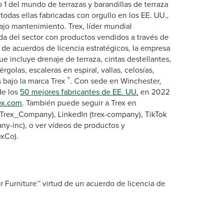
 1 del mundo de terrazas y barandillas de terraza
todas ellas fabricadas con orgullo en los EE. UU.,
bajo mantenimiento. Trex, líder mundial
lida del sector con productos vendidos a través de
de acuerdos de licencia estratégicos, la empresa
e incluye drenaje de terraza, cintas destellantes,
olas, escaleras en espiral, vallas, celosías,
®
 bajo la marca Trex
. Con sede en Winchester,
de los
50 mejores fabricantes de EE. UU.
en 2022
ex.com
. También puede seguir a Trex en
(Trex_Company), LinkedIn (trex-company), TikTok
ny-inc), o ver vídeos de productos y
exCo).
 Furniture™ virtud de un acuerdo de licencia de