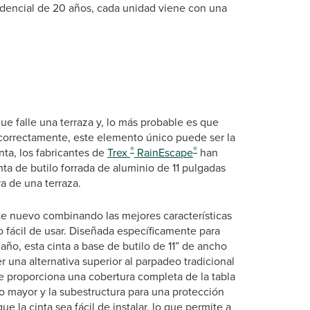
idencial de 20 años, cada unidad viene con una
ue falle una terraza y, lo más probable es que
ge correctamente, este elemento único puede ser la
®
®
nta, los fabricantes de
Trex
RainEscape
han
inta de butilo forrada de aluminio de 11 pulgadas
a de una terraza.
nte nuevo combinando las mejores características
o fácil de usar. Diseñada específicamente para
ño, esta cinta a base de butilo de 11” de ancho
 una alternativa superior al parpadeo tradicional
e proporciona una cobertura completa de la tabla
ro mayor y la subestructura para una protección
 la cinta sea fácil de instalar, lo que permite a