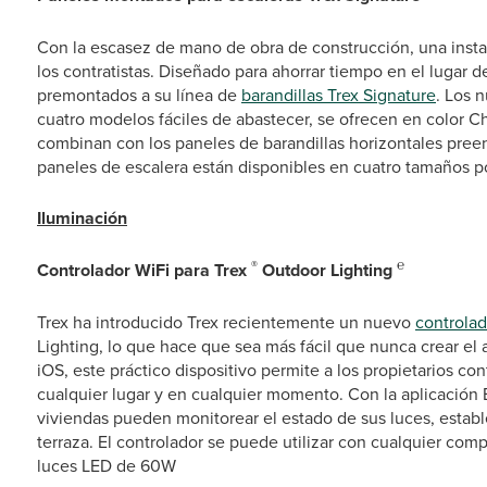
Con la escasez de mano de obra de construcción, una instala
los contratistas. Diseñado para ahorrar tiempo en el lugar d
premontados a su línea de
barandillas Trex Signature
. Los 
cuatro modelos fáciles de abastecer, se ofrecen en color C
combinan con los paneles de barandillas horizontales pree
paneles de escalera están disponibles en cuatro tamaños pop
Iluminación
®
℮
Controlador WiFi para Trex
Outdoor Lighting
Trex ha introducido Trex recientemente un nuevo
controlad
Lighting, lo que hace que sea más fácil que nunca crear e
iOS, este práctico dispositivo permite a los propietarios con
cualquier lugar y en cualquier momento. Con la aplicación B
viviendas pueden monitorear el estado de sus luces, establece
terraza. El controlador se puede utilizar con cualquier co
luces LED de 60W