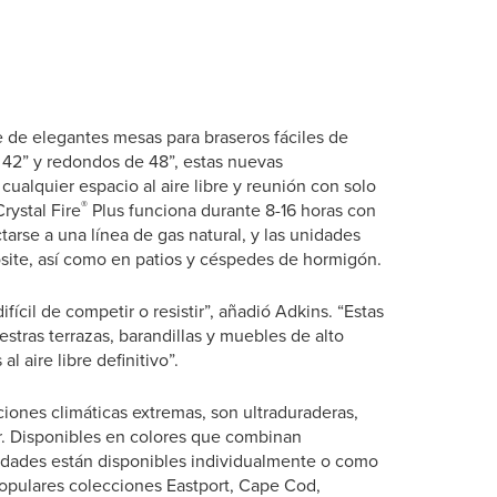
e de elegantes mesas para braseros fáciles de
 42” y redondos de 48”, estas nuevas
ualquier espacio al aire libre y reunión con solo
®
rystal Fire
Plus funciona durante 8-16 horas con
arse a una línea de gas natural, y las unidades
site, así como en patios y céspedes de hormigón.
ifícil de competir o resistir”, añadió Adkins. “Estas
tras terrazas, barandillas y muebles de alto
l aire libre definitivo”.
iciones climáticas extremas, son ultraduraderas,
ar. Disponibles en colores que combinan
unidades están disponibles individualmente o como
populares colecciones Eastport, Cape Cod,