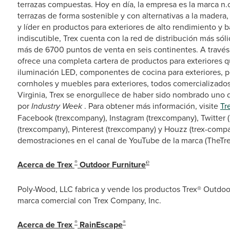
terrazas compuestas. Hoy en día, la empresa es la marca n.o
terrazas de forma sostenible y con alternativas a la madera, 
y líder en productos para exteriores de alto rendimiento y 
indiscutible, Trex cuenta con la red de distribución más só
más de 6700 puntos de venta en seis continentes. A través 
ofrece una completa cartera de productos para exteriores qu
iluminación LED, componentes de cocina para exteriores, pérg
cornholes y muebles para exteriores, todos comercializados
Virginia, Trex se enorgullece de haber sido nombrado uno 
por
Industry Week
. Para obtener más información, visite
Tr
Facebook (trexcompany), Instagram (trexcompany), Twitter 
(trexcompany), Pinterest (trexcompany) y Houzz (trex-compa
demostraciones en el canal de YouTube de la marca (TheTr
®
℮
Acerca de Trex
Outdoor Furniture
Poly-Wood, LLC fabrica y vende los productos Trex® Outdoor
marca comercial con Trex Company, Inc.
®
®
Acerca de Trex
RainEscape