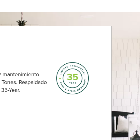
 y mantenimiento
h Tones. Respaldado
 35-Year.