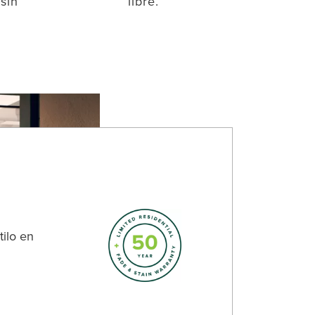
sin
libre.
ilo en