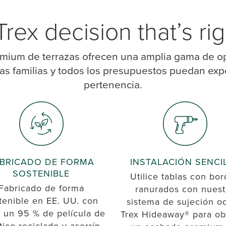
rex decision that’s rig
émium de terrazas ofrecen una amplia gama de o
as familias y todos los presupuestos puedan expe
pertenencia.
BRICADO DE FORMA
INSTALACIÓN SENCI
SOSTENIBLE
Utilice tablas con bo
Fabricado de forma
ranurados con nuest
tenible en EE. UU. con
sistema de sujeción oc
 un 95 % de película de
Trex Hideaway® para ob
tico reciclado y aserrín