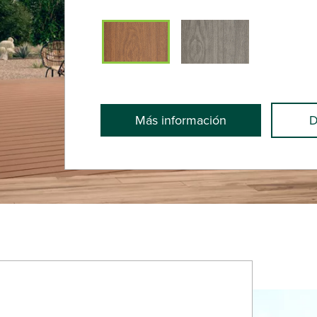
Más información
D