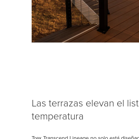
Las terrazas elevan el lis
temperatura
Trex Transcend Lineage no solo está diseñado