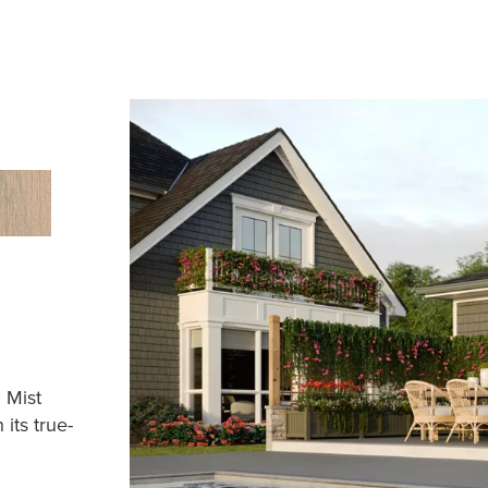
 Mist
its true-
.