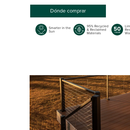
Dónde comprar
95% Recycled
Lim
Smarter in the
& Reclaimed
Res
Sun
Materials
War