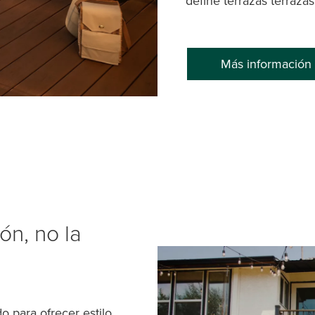
define terrazas terraz
Más información
tón, no la
 para ofrecer estilo,