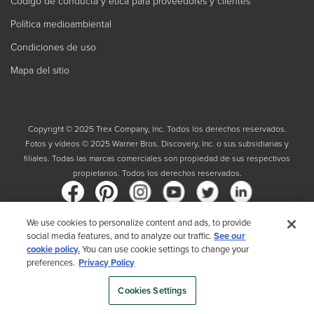
Código de conducta y ética para proveedores y clientes
Política medioambiental
Condiciones de uso
Mapa del sitio
Copyright © 2025 Trex Company, Inc. Todos los derechos reservados.
Fotos y vídeos © 2025 Warner Bros. Discovery, Inc. o sus subsidiarias y
filiales. Todas las marcas comerciales son propiedad de sus respectivos
propietarios. Todos los derechos reservados.
We use cookies to personalize content and ads, to provide
social media features, and to analyze our traffic.
See our
País
cookie policy.
You can use cookie settings to change your
preferences.
Privacy Policy
Al elegir su país, reconoce que ha leído la Política de privacidad de Trex
Cookies Settings