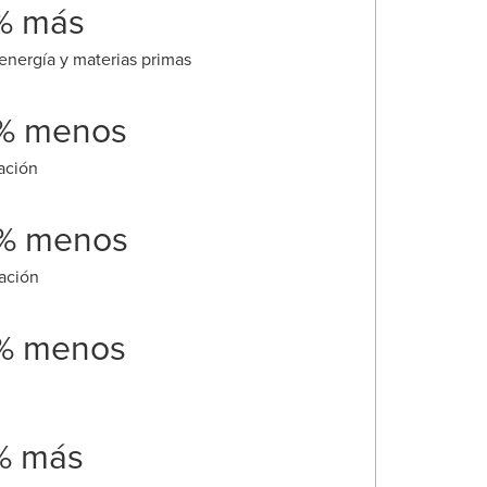
% más
energía y materias primas
% menos
cación
% menos
zación
% menos
% más