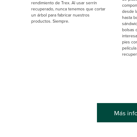
rendimiento de Trex. Al usar serrín
compone
recuperado, nunca tenemos que cortar
desde l
un árbol para fabricar nuestros
hasta bo
productos. Siempre.
sándwic
bolsas 
interes
pies co
película
recuper
Más inf