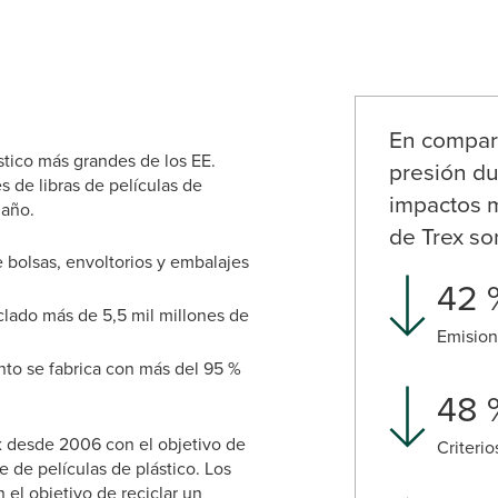
En compara
stico más grandes de los EE.
presión du
s de libras de películas de
impactos m
 año.
de Trex so
 bolsas, envoltorios y embalajes
42 
clado más de 5,5 mil millones de
Emision
nto se fabrica con más del 95 %
48 
ex desde 2006 con el objetivo de
Criteri
e de películas de plástico. Los
 el objetivo de reciclar un