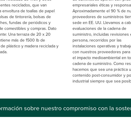
ntes reciclados, que van
empresariales éticas y responsa
a envoltura de toallas de papel
Aproximadamente el 90 % de nu
lsas de tintorería, bolsas de
proveedores de suministros tie
hes, fundas de periódicos y
sede en EE. UU. Llevamos a ca
de comestibles y compras. Dato
evaluaciones de la cadena de
ante: Una terraza de 20 x 20
suministro, incluidas revisiones
ntiene más de 1500 lb de
persona, recorridos por las
 de plástico y madera reciclada y
instalaciones operativas y traba
ada.
con nuestros proveedores para 
el impacto medioambiental en to
cadena de suministro. Como res
hacemos que sea una práctica ut
contenido post-consumidor y po
industrial siempre que sea posib
ormación sobre nuestro compromiso con la sosten