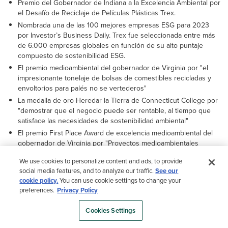
Premio del Gobernador de Indiana a la Excelencia Ambiental por
el Desafío de Reciclaje de Películas Plásticas Trex.
Nombrada una de las 100 mejores empresas ESG para 2023
por Investor’s Business Daily. Trex fue seleccionada entre más
de 6.000 empresas globales en función de su alto puntaje
compuesto de sostenibilidad ESG.
El premio medioambiental del gobernador de Virginia por "el
impresionante tonelaje de bolsas de comestibles recicladas y
envoltorios para palés no se vertederos"
La medalla de oro Heredar la Tierra de Connecticut College por
"demostrar que el negocio puede ser rentable, al tiempo que
satisface las necesidades de sostenibilidad ambiental"
El premio First Place Award de excelencia medioambiental del
gobernador de Virginia por "Proyectos medioambientales
sobresalientes" (dos veces recibido)
We use cookies to personalize content and ads, to provide
Premio Green de Winslow Management Company para
social media features, and to analyze our traffic.
See our
empresas que contribuyen positivamente tanto al medio
cookie policy.
You can use cookie settings to change your
ambiente como a sus accionistas
preferences.
Privacy Policy
El premio "Excelencia en el reciclaje de plásticos" de la División
de Reciclaje de la Sociedad de Ingenieros de Plástico
Cookies Settings
Junto con Trees for the Future, se planta un árbol por cada